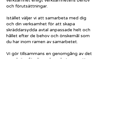
verksamhet enligt verksamhetens behov
och förutsättningar.
Istället väljer vi att samarbeta med dig
och din verksamhet för att skapa
skräddarsydda avtal anpassade helt och
hållet efter de behov och önskemål som
du har inom ramen av samarbetet.
Vi gör tillsammans en genomgång av det
som krävs för dig verksamhet, oavsett
om det handlar om jouravtal,
renoveringar, underhållsavtal, omfattande
installationer, eller andra former av
serviceavtal.
Kontakta oss om din organisation är i
behov av professionella serviceinriktade
certifierade elektriker som kan sköta alla
elarbeten, oavsett omfattning åt din
verksamhet på era villkor.
Genom oss får dessutom alla dina kunder
eller tjänstemottagare tillgång till vår